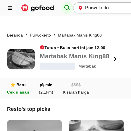
Beranda
/
Purwokerto
/
Martabak Manis King88
Tutup • Buka hari ini jam 12:00
Martabak Manis King88
Martabak
Baru
min
$
$
$
$
Cek ulasan
(
2.1
km)
Kisaran harga
Resto's top picks