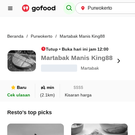
Beranda
/
Purwokerto
/
Martabak Manis King88
Tutup • Buka hari ini jam 12:00
Martabak Manis King88
Martabak
Baru
min
$
$
$
$
Cek ulasan
(
2.1
km)
Kisaran harga
Resto's top picks